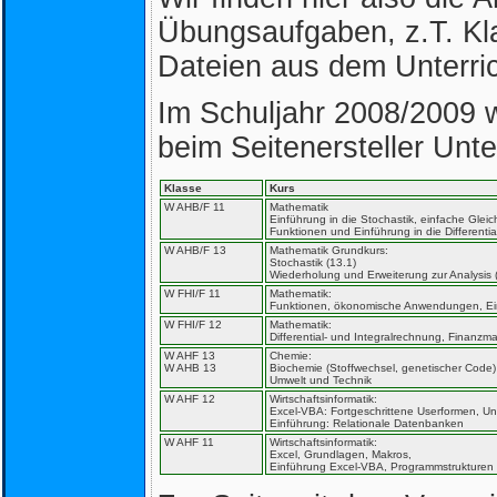
Übungsaufgaben, z.T. Kl
Dateien aus dem Unterric
Im Schuljahr 2008/2009 
beim Seitenersteller Unte
Klasse
Kurs
W AHB/F 11
Mathematik
Einführung in die Stochastik, einfache Gle
Funktionen und Einführung in die Differenti
W AHB/F 13
Mathematik Grundkurs:
Stochastik (13.1)
Wiederholung und Erweiterung zur Analysis 
W FHI/F 11
Mathematik:
Funktionen, ökonomische Anwendungen, Einf
W FHI/F 12
Mathematik:
Differential- und Integralrechnung, Finanzm
W AHF 13
Chemie:
W AHB 13
Biochemie (Stoffwechsel, genetischer Code)
Umwelt und Technik
W AHF 12
Wirtschaftsinformatik:
Excel-VBA: Fortgeschrittene Userformen, U
Einführung: Relationale Datenbanken
W AHF 11
Wirtschaftsinformatik:
Excel, Grundlagen, Makros,
Einführung Excel-VBA, Programmstrukturen