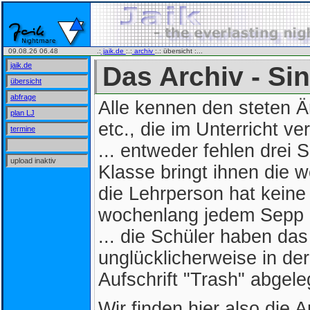
09.08.26 06.48
.:
jaik.de
:.:
archiv
:.: übersicht :...
jaik.de
Das Archiv - Si
übersicht
abfrage
Alle kennen den steten 
plan LJ
etc., die im Unterricht ve
termine
... entweder fehlen drei
upload inaktiv
Klasse bringt ihnen die w
die Lehrperson hat keine 
wochenlang jedem Sepp hin
... die Schüler haben das
unglücklicherweise in de
Aufschrift "Trash" abgele
Wir finden hier also die Ar